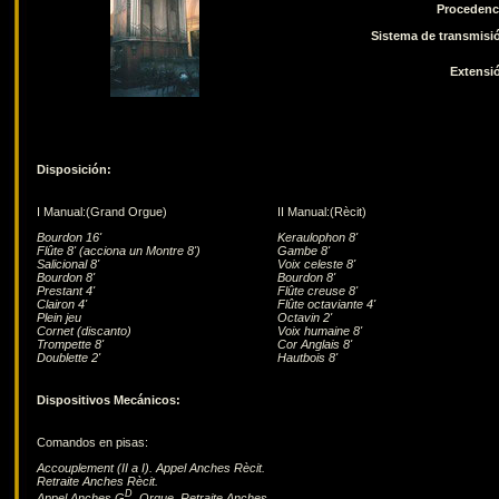
Procedenc
Sistema de transmisi
Extensi
Disposición:
I Manual:(Grand Orgue)
II Manual:(Rècit)
Bourdon 16'
Keraulophon 8'
Flûte 8' (acciona un Montre 8')
Gambe 8'
Salicional 8'
Voix celeste 8'
Bourdon 8'
Bourdon 8'
Prestant 4'
Flûte creuse 8'
Clairon 4'
Flûte octaviante 4'
Plein jeu
Octavin 2'
Cornet (discanto)
Voix humaine 8'
Trompette 8'
Cor Anglais 8'
Doublette 2'
Hautbois 8'
Dispositivos Mecánicos:
Comandos en pisas:
Accouplement (II a I). Appel Anches Rècit.
Retraite Anches Rècit.
D
Appel Anches G
. Orgue. Retraite Anches