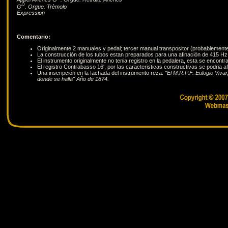
D
G
. Orgue. Trèmolo
Expression
Comentario:
Originalmente 2 manuales y pedal; tercer manual transpositor (probablemente
La construcción de los tubos estan preparados para una afinación de 415 Hz, e
El instrumento originalmente no tenia registro en la pedalera, esta se encon
El registro Contrabasso 16', por las caracteristicas constructivas se podria a
Una inscripción en la fachada del instrumento reza:
"El M.R.P.F. Eulogio Viv
donde se halla" Año de 1874.