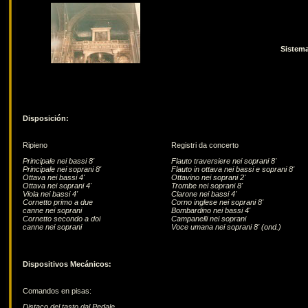
Sistema
Disposición:
Ripieno
Registri da concerto
Principale nei bassi 8'
Flauto traversiere nei soprani 8'
Principale nei soprani 8'
Flauto in ottava nei bassi e soprani 8'
Ottava nei bassi 4'
Ottavino nei soprani 2'
Ottava nei soprani 4'
Trombe nei soprani 8'
Viola nei bassi 4'
Clarone nei bassi 4'
Cornetto primo a due
Corno inglese nei soprani 8'
canne nei soprani
Bombardino nei bassi 4'
Cornetto secondo a doi
Campanelli nei soprani
canne nei soprani
Voce umana nei soprani 8' (ond.)
Dispositivos Mecánicos:
Comandos en pisas:
Distaco del tasto dal Pedale