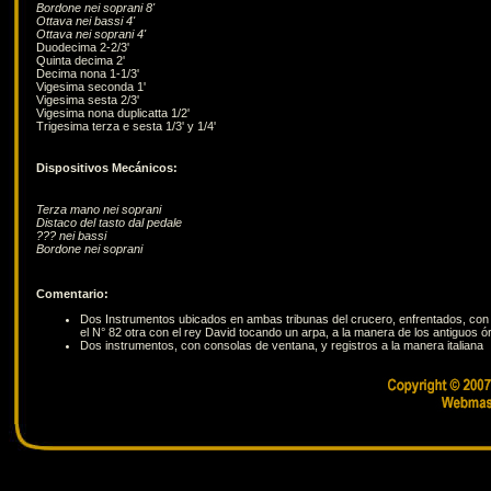
Bordone nei soprani 8'
Ottava nei bassi 4'
Ottava nei soprani 4'
Duodecima 2‑2/3'
Quinta decima 2'
Decima nona 1‑1/3'
Vigesima seconda 1'
Vigesima sesta 2/3'
Vigesima nona duplicatta 1/2'
Trigesima terza e sesta 1/3' y 1/4'
Dispositivos Mecánicos:
Terza mano nei soprani
Distaco del tasto dal pedale
??? nei bassi
Bordone nei soprani
Comentario:
Dos Instrumentos ubicados en ambas tribunas del crucero, enfrentados, con s
el N° 82 otra con el rey David tocando un arpa, a la manera de los antiguos 
Dos instrumentos, con consolas de ventana, y registros a la manera italiana