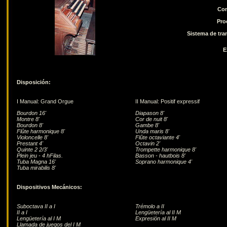
Con
Pro
Sistema de tra
E
Disposición:
I Manual: Grand Orgue
II Manual: Positif expressif
Bourdon 16'
Diapason 8'
Montre 8'
Cor de nuit 8'
Bourdon 8'
Gambe 8'
Flûte harmonique 8'
Unda maris 8'
Violoncelle 8'
Flûte octaviante 4'
Prestant 4'
Octavin 2'
Quinte 2 2/3'
Trompette harmonique 8'
Plein jeu - 4 hFilas.
Basson - hautbois 8'
Tuba Magna 16'
Soprano harmonique 4'
Tuba mirabilis 8'
Dispositivos Mecánicos:
Suboctava II a I
Trémolo a II
II a I
Lengüetería al II M
Lengüetería al I M
Expresión al II M
Llamada de juegos del I M